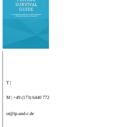
T |
M | +49 (173) 6440 772
ot@tp-and-c.de