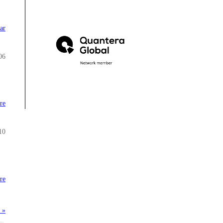
ar
06
re
10
re
 »