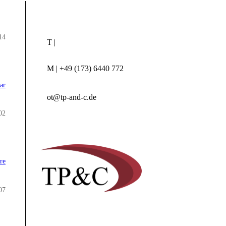
14
T |
M | +49 (173) 6440 772
ar
ot@tp-and-c.de
02
re
07